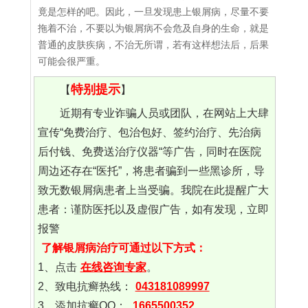
竟是怎样的吧。因此，一旦发现患上银屑病，尽量不要
拖着不治，不要以为银屑病不会危及自身的生命，就是
普通的皮肤疾病，不治无所谓，若有这样想法后，后果
可能会很严重。
特别提示
【
】
近期有专业诈骗人员或团队，在网站上大肆
宣传“免费治疗、包治包好、签约治疗、先治病
后付钱、免费送治疗仪器“等广告，同时在医院
周边还存在“医托”，将患者骗到一些黑诊所，导
致无数银屑病患者上当受骗。我院在此提醒广大
患者：谨防医托以及虚假广告，如有发现，立即
报警
了解银屑病治疗可通过以下方式：
1、点击
在线咨询专家
。
2、致电抗癣热线：
043181089997
3、添加抗癣QQ：
1665500352