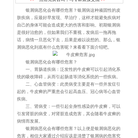
银屑病恶化会有哪些危害？银屑病这种顽固性的皮
肤疾病，应最好早发现、早治疗，这样才能避免疾病对
自己的身体可能会造成更大的伤害和影响。初期银屑病
是很好治愈的，但如果我们不重视，发病后一拖再拖
话，病情一旦恶化下去，后果是难以设想的。那么，银
屑病恶化到底有什么危害呢？来看看下面介绍吧。
银屑病恶化会有哪些危害？
一、胃肠道疾病：泛发性的牛皮癣可以引起消化系
统的吸收障碍，从而引起肠道等消化系统的一些疾病。
二、心血管病变：此类病变主要是有一些并发症引
起的，牛皮癣的严重患会引起高血压、冠心病等心血管
疾病。
三、肾病变：一些引起全身性感染的牛皮癣，可以
引发肾脏的病变，对肾脏造成危害，其会随着牛皮癣的
病情而发展。
银屑病恶化会有哪些危害？以上便是银屑病恶化的
危害，相信大家通过介绍应该是清楚了银屑病的危害究