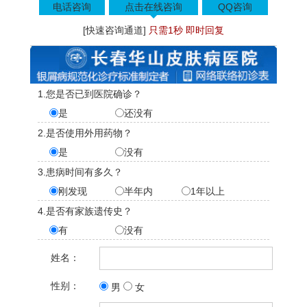
电话咨询
点击在线咨询
QQ咨询
[快速咨询通道]
只需1秒 即时回复
1.您是否已到医院确诊？
是
还没有
2.是否使用外用药物？
是
没有
3.患病时间有多久？
刚发现
半年内
1年以上
4.是否有家族遗传史？
有
没有
姓名：
性别：
男
女