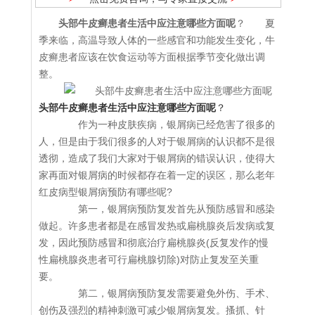
头部牛皮癣患者生活中应注意哪些方面呢
？ 夏
季来临，高温导致人体的一些感官和功能发生变化，牛
皮癣患者应该在饮食运动等方面根据季节变化做出调
整。
头部牛皮癣患者生活中应注意哪些方面呢
？
作为一种皮肤疾病，银屑病已经危害了很多的
人，但是由于我们很多的人对于银屑病的认识都不是很
透彻，造成了我们大家对于银屑病的错误认识，使得大
家再面对银屑病的时候都存在着一定的误区，那么老年
红皮病型银屑病预防有哪些呢?
第一，银屑病预防复发首先从预防感冒和感染
做起。许多患者都是在感冒发热或扁桃腺炎后发病或复
发，因此预防感冒和彻底治疗扁桃腺炎(反复发作的慢
性扁桃腺炎患者可行扁桃腺切除)对防止复发至关重
要。
第二，银屑病预防复发需要避免外伤、手术、
创伤及强烈的精神刺激可减少银屑病复发。搔抓、针