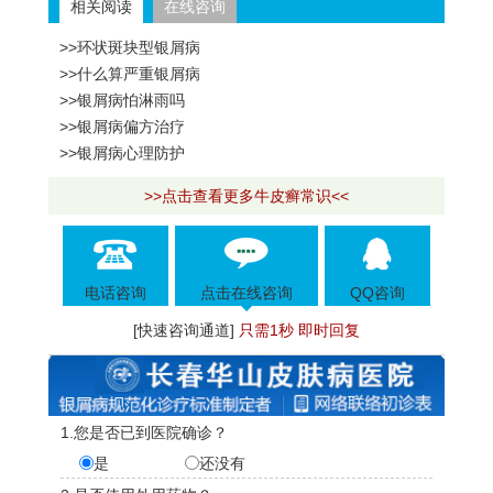
相关阅读
在线咨询
>>环状斑块型银屑病
>>什么算严重银屑病
>>银屑病怕淋雨吗
>>银屑病偏方治疗
>>银屑病心理防护
>>点击查看更多牛皮癣常识<<
电话咨询
点击在线咨询
QQ咨询
[快速咨询通道]
只需1秒 即时回复
1.您是否已到医院确诊？
是
还没有