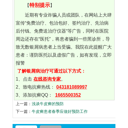
特别提示
【
】
近期有专业诈骗人员或团队，在网站上大肆
宣传“免费治疗、包治包好、签约治疗、先治病
后付钱、免费送治疗仪器“等广告，同时在医院
周边还存在“医托”，将患者骗到一些黑诊所，导
致无数银屑病患者上当受骗。我院在此提醒广大
患者：谨防医托以及虚假广告，如有发现，立即
报警
了解银屑病治疗可通过以下方式：
1、点击
在线咨询专家
。
2、致电抗癣热线：
043181089997
3、添加抗癣QQ：
1665500352
上一篇：
浅谈牛皮癣的预防
下一篇：
牛皮癣患者春季应做好预防工作