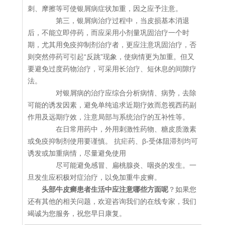
刺、摩擦等可使银屑病症状加重，因之应予注意。
第三，银屑病治疗过程中，当皮损基本消退
后，不能立即停药，而应采用小剂量巩固治疗一个时
期，尤其用免疫抑制剂治疗者，更应注意巩固治疗，否
则突然停药可引起“反跳”现象，使病情更为加重。但又
要避免过度药物治疗，可采用长治疗、短休息的间隙疗
法。
对银屑病的治疗应综合分析病情、病势，去除
可能的诱发因素，避免单纯追求近期疗效而忽视西药副
作用及远期疗效，注意局部与系统治疗的互补性等。
在日常用药中，外用刺激性药物、糖皮质激素
或免疫抑制剂使用要谨慎。 抗疟药、β-受体阻滞剂均可
诱发或加重病情，尽量避免使用
尽可能避免感冒、扁桃腺炎、咽炎的发生。一
旦发生应积极对症治疗，以免加重牛皮癣。
头部牛皮癣患者生活中应注意哪些方面呢
？如果您
还有其他的相关问题，欢迎咨询我们的在线专家，我们
竭诚为您服务，祝您早日康复。