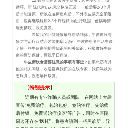
12.银屑病临床暂时痊愈后，其免疫功能、微
循环、新 陈代谢仍未完全恢复正常，一般需要2-3个月
后才能复原。所以在临床痊愈后，即外表皮损完全消退
后，应再继续服用2-3个疗程药 物进行巩固，使病毒清
理更彻底，以免复发。
希望我的回答能够最终帮助到你，牛皮癣只有
预防与治疗双结合才能把病 治好，牛皮癣患者生活中多
了解一些牛皮癣的护理知识的相关知识，积极做好牛皮
癣的预防保健，预祝早日康复。
牛皮癣饮食需要注意的事项有哪些
？如果您还有其
他的相关问题，欢迎咨询我们的在线专家，我们竭诚为
您服务，祝您早日康复。
特别提示
【
】
近期有专业诈骗人员或团队，在网站上大肆
宣传“免费治疗、包治包好、签约治疗、先治病
后付钱、免费送治疗仪器“等广告，同时在医院
周边还存在“医托”，将患者骗到一些黑诊所，导