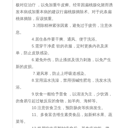
极对症治疗 ，以免加重牛皮癣。经常因扁桃腺化脓而诱
发本病或加重本病的建议行扁桃腺摘除术。对于此条扁
桃体摘除，应该慎重。
3.消除精神紧张因素，避免过于疲劳，注意休
息。
4.居住条件要干爽、通风、便于洗浴。
5.需穿干净柔 软的衣服，定时更换内衣及床
单，防止皮肤感染。
6.避免外伤，防止搔抓及强力刺激，以免产生
新的皮损。
7.避风寒，防止上呼吸道感染。
8.宜用温水洗澡，禁用强碱性肥皂，洗发水洗
浴。
9.饮食一般给予普食 ，以清淡为主，少饮酒，
勿食易引起过敏反应的食物，如羊肉、海鲜等。
10.注意饮食卫生，预防肠炎等疾病发生。
11、多食富含维生素类食品，如新鲜水果、蔬
菜等。