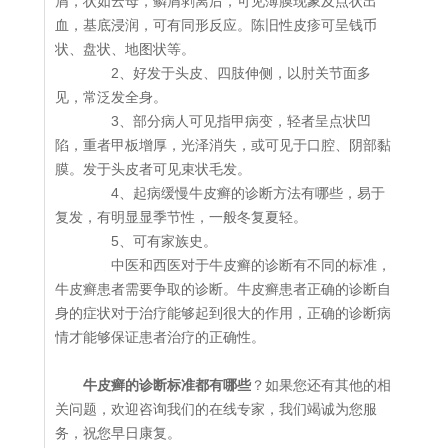
屑，状如云母，鳞屑剥离后，可见薄膜现象及点状出
血，基底浸润，可有同形反应。陈旧性皮疹可呈钱币
状、盘状、地图状等。
2、好发于头皮、四肢伸侧，以肘关节面多
见，常泛发全身。
3、部分病人可见指甲病变，轻者呈点状凹
陷，重者甲板增厚，光泽消失，或可见于口腔、阴部黏
膜。发于头皮者可见束状毛发。
4、起病缓慢牛皮癣的诊断方法有哪些，易于
复发，有明显显季节性，一般冬复夏轻。
5、可有家族史。
中医和西医对于牛皮癣的诊断有不同的标准，
牛皮癣患者需要争取的诊断。牛皮癣患者正确的诊断自
身的症状对于治疗能够起到很大的作用，正确的诊断病
情才能够保证患者治疗的正确性。
牛皮癣的诊断标准都有哪些
？如果您还有其他的相
关问题，欢迎咨询我们的在线专家，我们竭诚为您服
务，祝您早日康复。