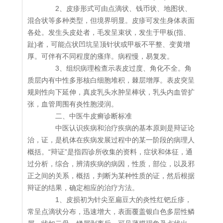
2、皮疹形式可由点滴状、钱币状、地图状、
混合状等多种类型，但境界明显。皮疹可发生身体表面
各处。发生头皮处者，毛发呈束状，发生于甲板(指、
趾)者，可能点状凹坑呈顶针状或甲板不平整、变黄增
厚。可伴有不同程度的瘙痒。病程慢，易复发。
3、组织病理检查示表皮过度、角化不全。角
质层内有中性多形核白细胞堆积，棘层增厚。表皮突呈
规则性向下延伸，真皮乳头水肿呈棒状，乳头内血管扩
张，血管周围有炎性胞浸润。
二、中医牛皮癣诊断标准
中医认识疾病和治疗疾病的基本原则是辩证论
治，证，是机体在疾病发展过程中的某一阶段的病理人
概括。“辩证”是指四诊所收集的资料，症状和体征，通
过分析，综合，辨清疾病的病因，性质，部位，以及邪
正之间的关系，概括，判断为某种性质的证，然后根据
辩证的结果，确定相应的治疗方法。
1、皮损初为针尖至扁豆大的炎性红钯丘疹，
常呈点滴状分布，迅速增大，表面覆盖银白色多层性鳞