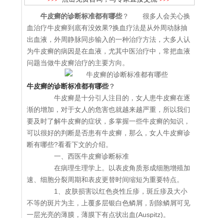
牛皮癣的诊断标准都有哪些
？ 很多人会关心换
血治疗牛皮癣到底有没效果?换血疗法是从外周动脉抽
出血液，外周静脉同步输入的一种治疗方法，大多人认
为牛皮癣的病因是在血液，尤其中医治疗中，常把血液
问题当做牛皮癣治疗的主要方向。
牛皮癣的诊断标准都有哪些
？
牛皮癣是十分引人注目的，女人患牛皮癣在逐
渐的增加，对于女人的危害也就越来越严重，所以我们
要及时了解牛皮癣的症状，多掌握一些牛皮癣的知识，
可以很好的判断是否患有牛皮癣，那么，女人牛皮癣诊
断有哪些?看看下文的介绍。
一、西医牛皮癣诊断标准
在病理生理学上。以表皮角质形成细胞增殖加
速、细胞分裂周期和表皮更替时间缩短为重要特点。
1、皮肤损害以红色炎性丘疹，斑丘疹及大小
不等的斑片为主，上覆多层银白色鳞屑，刮除鳞屑可见
一层光亮的薄膜，薄膜下有点状出血(Auspitz)。