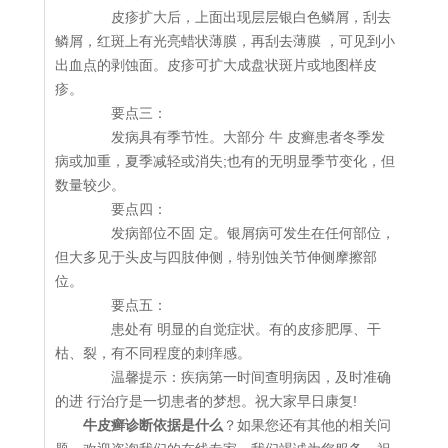
皮疹扩大后，上面出现层层银白色鳞屑，刮去
鳞屑，红斑上有光亮蜡状薄膜，再刮去薄膜 ，可见到小
出血点的剥蚀面。皮疹可扩大成盘状斑片或地图样皮
疹。
要点三：
发病具有季节性。大部分 牛 皮癣患者冬季发
病或加重，夏季减轻或消失;也有的无明显季节变化，但
数量较少。
要点四：
发病部位不固 定。银屑病可发生在任何部位，
但大多见于头皮与四肢伸侧，特别蚀关节伸侧摩擦部
位。
要点五：
患处有 明显的自觉症状。有的皮疹肥厚、干
枯、裂，有不同程度的刺痒感。
温馨提示：疾病第一时间查明病因，及时准确
的进 行治疗是一切患者的梦想。祝大家早日康复!
牛皮癣诊断依据是什么
？如果您还有其他的相关问