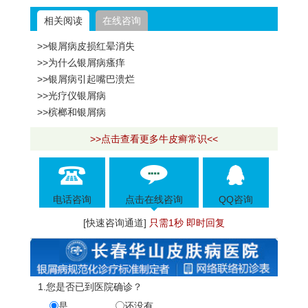
相关阅读
在线咨询
>>银屑病皮损红晕消失
>>为什么银屑病瘙痒
>>银屑病引起嘴巴溃烂
>>光疗仪银屑病
>>槟榔和银屑病
>>点击查看更多牛皮癣常识<<
电话咨询
点击在线咨询
QQ咨询
[快速咨询通道]
只需1秒 即时回复
1.您是否已到医院确诊？
是
还没有