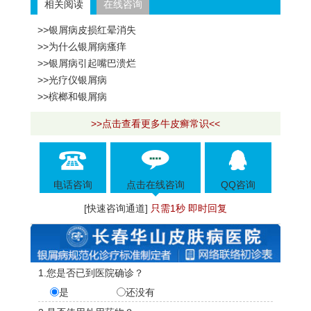
相关阅读
在线咨询
>>银屑病皮损红晕消失
>>为什么银屑病瘙痒
>>银屑病引起嘴巴溃烂
>>光疗仪银屑病
>>槟榔和银屑病
>>点击查看更多牛皮癣常识<<
电话咨询
点击在线咨询
QQ咨询
[快速咨询通道]
只需1秒 即时回复
1.您是否已到医院确诊？
是
还没有