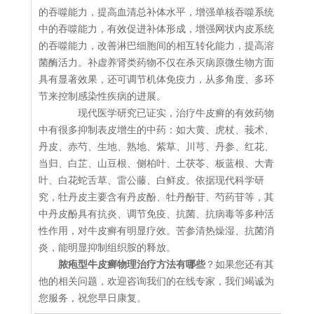
的吞噬能力，提高血清总补体水平，增强单核吞噬系统
中的吞噬能力，有效促进补体形成，增强网状内皮系统
的吞噬能力，改善淋巴细胞间的相互转化能力，提高溶
菌酶活力。补虚养肾类药物不仅在杀灭病原微生物方面
具有显著效果，还可调节机体免疫力，从多角度、多环
节来控制感染性疾病的进展。
现代医学研究已证实，治疗牛皮癣的有效药物
中有很多抑制表皮增生的中药：如大黄、虎杖、莪术、
丹皮、赤芍、生地、熟地、紫草、川芎、丹参、红花、
当归、白芷、山豆根、侧柏叶、土茯苓、板蓝根、大青
叶、白花蛇舌草、雷公藤、白鲜皮。依据现代科学研
究，牡丹皮主要含有丹皮酚、牡丹酚苷、芍药苷等，其
中丹皮酚具有抗炎、调节免疫、抗菌、抗病毒等多种活
性作用，对牛皮癣有明显疗效。苦参清热燥湿、抗菌消
炎，能明显抑制组织胺的释放。
脓疱型牛皮癣物理治疗方法有哪些
？如果您还有其
他的相关问题，欢迎咨询我们的在线专家，我们竭诚为
您服务，祝您早日康复。