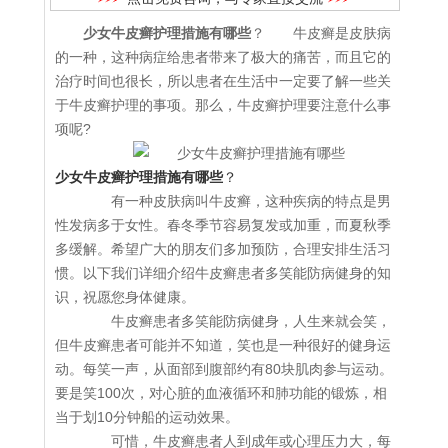
少女牛皮癣护理措施有哪些
？ 牛皮癣是皮肤病
的一种，这种病症给患者带来了极大的痛苦，而且它的
治疗时间也很长，所以患者在生活中一定要了解一些关
于牛皮癣护理的事项。那么，牛皮癣护理要注意什么事
项呢?
少女牛皮癣护理措施有哪些
？
有一种皮肤病叫牛皮癣，这种疾病的特点是男
性发病多于女性。春冬季节容易复发或加重，而夏秋季
多缓解。希望广大的朋友们多加预防，合理安排生活习
惯。以下我们详细介绍牛皮癣患者多笑能防病健身的知
识，祝愿您身体健康。
牛皮癣患者多笑能防病健身，人生来就会笑，
但牛皮癣患者可能并不知道，笑也是一种很好的健身运
动。每笑一声，从面部到腹部约有80块肌肉参与运动。
要是笑100次，对心脏的血液循环和肺功能的锻炼，相
当于划10分钟船的运动效果。
可惜，牛皮癣患者人到成年或心理压力大，每