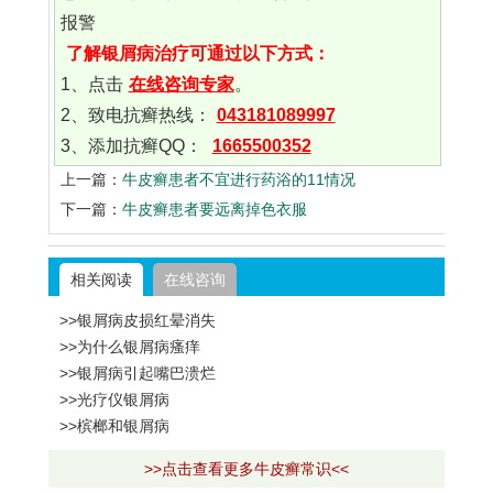
报警
了解银屑病治疗可通过以下方式：
1、点击
在线咨询专家
。
2、致电抗癣热线：
043181089997
3、添加抗癣QQ：
1665500352
上一篇：
牛皮癣患者不宜进行药浴的11情况
下一篇：
牛皮癣患者要远离掉色衣服
相关阅读
在线咨询
>>银屑病皮损红晕消失
>>为什么银屑病瘙痒
>>银屑病引起嘴巴溃烂
>>光疗仪银屑病
>>槟榔和银屑病
>>点击查看更多牛皮癣常识<<