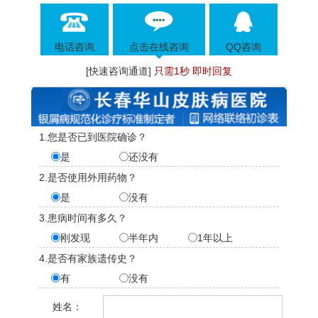
电话咨询
点击在线咨询
QQ咨询
[快速咨询通道]
只需1秒 即时回复
1.您是否已到医院确诊？
是
还没有
2.是否使用外用药物？
是
没有
3.患病时间有多久？
刚发现
半年内
1年以上
4.是否有家族遗传史？
有
没有
姓名：