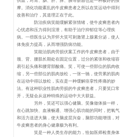
供血，对胃、肠、肝、脾、胰等脏器也是一种极好的按
摩。消化功能紊乱的牛皮癣患者之所以在笑运动中得到
改善和治疗，其道理正在于此。
防治疾病笑能缓解紧张情绪，使牛皮癣患者内
心忧虑和压力得到渲泄，有助于治疗抑郁症等心理疾
病。一些医生认为开怀大笑可刺激肾上腺素分泌，使人
体免疫力提高，从而增强防病功能。
笑能治肌肉劳损伏案工作的牛皮癣患者，由于
颈、背、腰肌长期处在固定位置，过分的紧张和收缩容
易引起头痛和腰背部酸痛。笑，可使一些部位的肌肉收
缩，另一些部位的肌肉放松，一张一驰，使劳累的肌肉
在运动中得以放松，实在是一种缓解痉挛性疼痛的妙
法。有这种职业性肌肉劳损的牛皮癣患者，只要笑口常
开，无疑会从这种特殊的运动中大大获益。
另外，笑还可以强心健脑。笑像做体操一样，
在心跳加快、血液畅通、增强心肌功能的同时，把氧气
和活力送进大脑，使大脑皮层兴奋，脑部功能增强，对
牛皮癣患者的身心健康极为有利。
笑是一种人类生存的能力，恰如医师检查身体