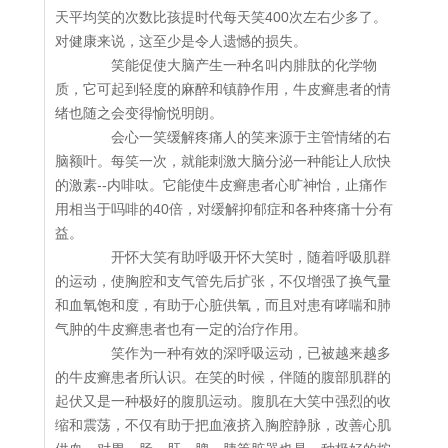
天平均笑的次数比孩提时代每天笑400次左右少多了。
对健康来说，这至少是令人遗憾的损失。
笑能促使大脑产生一种名叫内腓肽的化学物
质，它可起到轻度的麻醉和镇静作用，牛皮癣患者的情
绪也随之会变得愉悦明朗。
会心一笑缓解疼痛人的笑来源于主管情绪的右
脑额叶。每笑一次，就能刺激大脑分泌一种能让人欣快
的激素--内啡呔。它能使牛皮癣患者心旷神怡，止痛作
用相当于吗啡的40倍，对缓解抑郁症和各种疼痛十分有
益。
开怀大笑有助呼吸开怀大笑时，随着呼吸肌群
的运动，使胸腔和支气管先后扩张，不仅增强了换气量
和血氧饱和度，有助于心脏供氧，而且对患有哮喘和肺
气肿的牛皮癣患者也有一定的治疗作用。
笑作为一种有效的深呼吸运动，已被越来越多
的牛皮癣患者所认识。在笑的时候，伴随的腹部肌群的
起伏又是一种极好的腹肌运动。腹肌在大笑中强烈的收
缩和震荡，不仅有助于把血液挤入胸腔静脉，改善心肌