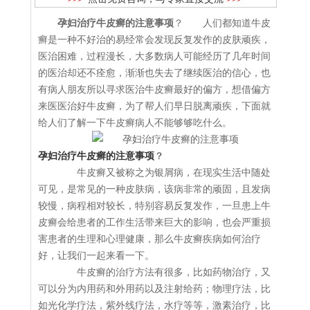
孕妇治疗牛皮癣的注意事项
？ 人们都知道牛皮
癣是一种不好治的易经常会发现反复发作的皮肤顽疾，
医治困难，过程漫长，大多数病人可能经历了几年时间
的医治却还不痊愈，渐渐也失去了继续医治的信心，也
有病人朋友所以寻求医治牛皮癣最好的偏方，想借偏方
来医医治好牛皮癣，为了帮人们早日脱离顽疾，下面就
给人们了解一下牛皮癣病人不能够够吃什么。
孕妇治疗牛皮癣的注意事项
？
牛皮癣又被称之为银屑病，在现实生活中随处
可见，是常见的一种皮肤病，该病非常的顽固，且发病
较慢，病程相对较长，特别容易反复发作，一旦患上牛
皮癣会给患者的工作生活带来巨大的影响，也会严重损
害患者的生理和心理健康，那么牛皮癣疾病如何治疗
好，让我们一起来看一下。
牛皮癣的治疗方法有很多，比如药物治疗，又
可以分为内用药和外用药以及注射给药；物理疗法，比
如光化学疗法，紫外线疗法，水疗等等，激素治疗，比