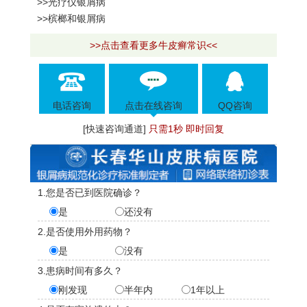
>>光疗仪银屑病
>>槟榔和银屑病
>>点击查看更多牛皮癣常识<<
电话咨询
点击在线咨询
QQ咨询
[快速咨询通道]
只需1秒 即时回复
1.您是否已到医院确诊？
是
还没有
2.是否使用外用药物？
是
没有
3.患病时间有多久？
刚发现
半年内
1年以上