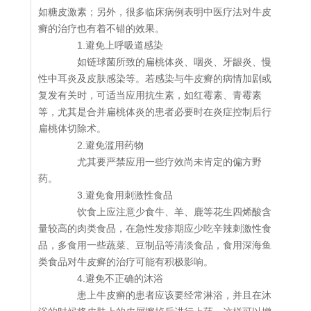
如糖皮激素；另外，很多临床病例表明中医疗法对牛皮
癣的治疗也有着不错的效果。
1.避免上呼吸道感染
如链球菌所致的扁桃体炎、咽炎、牙龈炎、慢
性中耳炎及皮肤感染等。若感染与牛皮癣的病情加剧或
复发有关时，可适当应用抗生素，如红霉素、青霉素
等，尤其是合并扁桃体炎的患者必要时在炎症控制后行
扁桃体切除术。
2.避免滥用药物
尤其要严禁应用一些疗效尚未肯定的偏方野
药。
3.避免食用刺激性食品
饮食上应注意少食牛、羊、鹿等花生四烯酸含
量较高的肉类食品，在急性发疹期应少吃辛辣刺激性食
品，多食用一些蔬菜、豆制品等清淡食品，食用深海鱼
类食品对牛皮癣的治疗可能有积极影响。
4.避免不正确的沐浴
患上牛皮癣的患者应该要经常淋浴，并且在沐