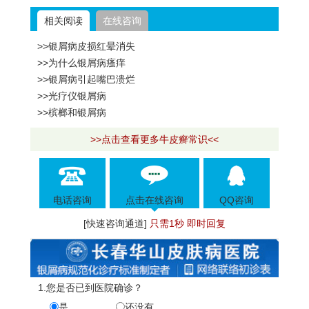
相关阅读
在线咨询
>>银屑病皮损红晕消失
>>为什么银屑病瘙痒
>>银屑病引起嘴巴溃烂
>>光疗仪银屑病
>>槟榔和银屑病
>>点击查看更多牛皮癣常识<<
电话咨询
点击在线咨询
QQ咨询
[快速咨询通道]
只需1秒 即时回复
1.您是否已到医院确诊？
是
还没有