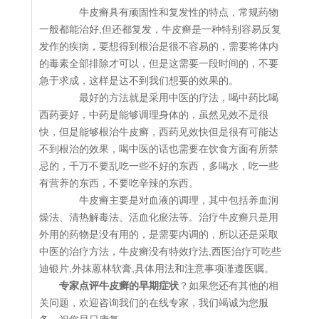
牛皮癣具有顽固性和复发性的特点，常规药物
一般都能治好,但还都复发，牛皮癣是一种特别容易反复
发作的疾病，要想得到根治是很不容易的，需要将体内
的毒素全部排除才可以，但是这需要一段时间的，不要
急于求成，这样是达不到我们想要的效果的。
最好的方法就是采用中医的疗法，喝中药比喝
西药要好，中药是能够调理身体的，虽然见效不是很
快，但是能够根治牛皮癣，西药见效快但是很有可能达
不到根治的效果，喝中医的话也需要在饮食方面有所禁
忌的，千万不要乱吃一些不好的东西，多喝水，吃一些
有营养的东西，不要吃辛辣的东西。
牛皮癣主要是对血液的调理，其中包括养血润
燥法、清热解毒法、活血化瘀法等。治疗牛皮癣只是用
外用的药物是没有用的，是需要内调的，所以还是采取
中医的治疗方法，牛皮癣没有特效疗法,西医治疗可吃些
迪银片,外抹蒽林软膏,具体用法和注意事项谨遵医嘱。
专家点评牛皮癣的早期症状
？如果您还有其他的相
关问题，欢迎咨询我们的在线专家，我们竭诚为您服