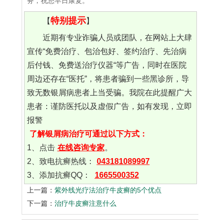
务，祝您早日康复。
特别提示
【
】
近期有专业诈骗人员或团队，在网站上大肆
宣传“免费治疗、包治包好、签约治疗、先治病
后付钱、免费送治疗仪器“等广告，同时在医院
周边还存在“医托”，将患者骗到一些黑诊所，导
致无数银屑病患者上当受骗。我院在此提醒广大
患者：谨防医托以及虚假广告，如有发现，立即
报警
了解银屑病治疗可通过以下方式：
1、点击
在线咨询专家
。
2、致电抗癣热线：
043181089997
3、添加抗癣QQ：
1665500352
上一篇：
紫外线光疗法治疗牛皮癣的5个优点
下一篇：
治疗牛皮癣注意什么