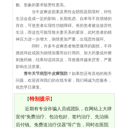
貌、形象的要求较男性更高。
当牛皮癣皮损累及男性会阴部及阴茎时，对性
生活会造成一定的影响，长期焦虑、自卑等不良情绪的
存在，可使患者出现性功能障碍。有的患者被迫放弃性
生活，而这也可能导致夫妻关系的紧张，此时患者的精
神压力进一步增大，病情更加严重，出现恶性循环。
同时，许多牛皮癣患者饱受瘙痒的困扰，不停
搔抓痒处或因为病情加重而自行用药、加大药量或外擦
刺激药物，结果却适得其反，导致瘙痒越来厉害，严重
影响生活质量。
青年关节病型牛皮癣预防
？如果您还有其他的相关
问题，欢迎咨询我们的在线专家，我们竭诚为您服务，
祝您早日康复。
特别提示
【
】
近期有专业诈骗人员或团队，在网站上大肆
宣传“免费治疗、包治包好、签约治疗、先治病
后付钱、免费送治疗仪器“等广告，同时在医院