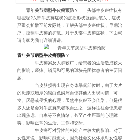
青年关节病型牛皮癣预防
？ 头部牛皮癣症状有
哪些呢?头部牛皮癣症状的皮损形状就如毛笔头，症状
严重会扩散至前发际处，了解头部牛皮癣症状，早期治
疗，控制牛皮癣的扩散。对于头部牛皮癣症状，下面就
请专家为我们详细讲讲。
青年关节病型牛皮癣预防
？
牛皮癣累及人群较广，给患者的生活造成较大
的影响，瘙痒、鳞屑和可见的斑块是困扰患者的主要问
题。
当皮肤损害出现在身体暴露部位时，由于大片
的斑疹或增厚的银白色鳞屑而使其他人出现同情、可
怜、厌恶或畏惧的心理，虽然牛皮癣不会传染，但是很
多人还是会对牛皮癣患者敬而远之，这样往往会使患者
出现焦虑、自卑等不良情绪，甚至产生严重的心理障
碍，影响正常的生活、工作和交际。
牛皮癣可对异性的相处产生较大的影响。对于
女性来说，影响可能更大，因为社会文化体系对女性容