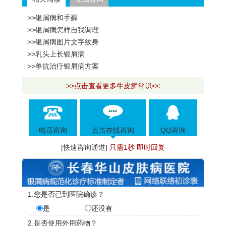
>>银屑病和手藓
>>银屑病怎样自我调理
>>银屑病图片文字纹身
>>乳头上长银屑病
>>单抗治疗银屑病方案
>>点击查看更多牛皮癣常识<<
电话咨询
点击在线咨询
QQ咨询
[快速咨询通道]
只需1秒 即时回复
1.您是否已到医院确诊？
是
还没有
2.是否使用外用药物？