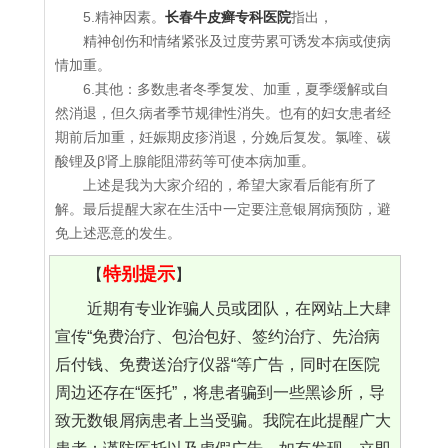
5.精神因素。
长春牛皮癣专科医院
指出，
精神创伤和情绪紧张及过度劳累可诱发本病或使病
情加重。
6.其他：多数患者冬季复发、加重，夏季缓解或自
然消退，但久病者季节规律性消失。也有的妇女患者经
期前后加重，妊娠期皮疹消退，分娩后复发。氯喹、碳
酸锂及β肾上腺能阻滞药等可使本病加重。
上述是我为大家介绍的，希望大家看后能有所了
解。最后提醒大家在生活中一定要注意银屑病预防，避
免上述恶意的发生。
特别提示
【
】
近期有专业诈骗人员或团队，在网站上大肆
宣传“免费治疗、包治包好、签约治疗、先治病
后付钱、免费送治疗仪器“等广告，同时在医院
周边还存在“医托”，将患者骗到一些黑诊所，导
致无数银屑病患者上当受骗。我院在此提醒广大