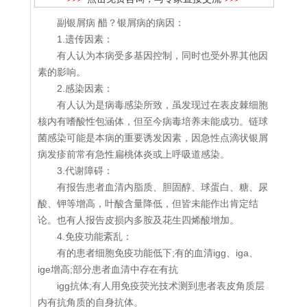
副银屑病 醋？银屑病的病因：
1.遗传因素：
有人认为本病受多基因控制，同时也受外界其他因
素的影响。
2.感染因素：
有人认为是病毒感染所致，虽发现过在表皮棘细胞
核内有嗜酸性包涵体，但至今病毒培养未能成功。链球
菌感染可能是本病的重要诱发因素，因急性点滴状银屑
病发疹前常有急性扁桃体炎或上呼吸道感染。
3.代谢障碍：
有报告患者血清内脂质、胆固醇、球蛋白、糖、尿
酸、钾等增高，叶酸含量降低，但皆未能作出肯定结
论。也有人报告皮损内多胺及花生四烯酸增加。
4.免疫功能紊乱：
有的患者细胞免疫功能低下;有的血清igg、iga、
ige增高;部分患者血清中存在有抗
igg抗体;有人用免疫荧光技术测到患者表皮角质层
内有抗角质的自身抗体。