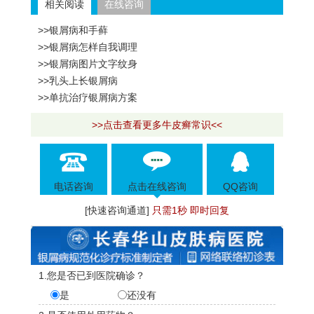
相关阅读
在线咨询
>>银屑病和手藓
>>银屑病怎样自我调理
>>银屑病图片文字纹身
>>乳头上长银屑病
>>单抗治疗银屑病方案
>>点击查看更多牛皮癣常识<<
电话咨询
点击在线咨询
QQ咨询
[快速咨询通道]
只需1秒 即时回复
1.您是否已到医院确诊？
是
还没有