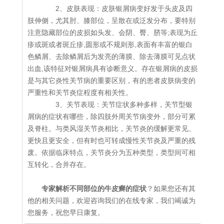
2、皮肤表现：皮肤银屑病变好发于头皮及四
肢伸侧，尤其肘、膝部位，呈散在或泛发分布，要特别
注意隐藏部位的皮损如头发、会阴、臀、脐等;表现为丘
疹或斑或者斑丘疹,圆形或不规则形,表面有丰富的银白
色鳞屑、去除鳞屑后为发亮的薄膜、除去薄膜可见点状
出血,该特征对银屑病具有诊断意义。存在银屑病的皮损
是与其它炎性关节病的重要区别，有的患者皮肤病变的
严重性和关节炎症程度有相关性。
3、关节表现：关节症状多种多样，关节型银
屑病的症状有哪些，除四肢外周关节病变外，部分可累
及脊柱。与类风湿关节炎相比，关节炎的缓解更常见、
更快且更安全，但有时也可转成慢性关节炎及严重的残
废。依据临床特点，关节炎分为五种类型，类型间可相
互转化，合并存在。
专家解析不同部位的牛皮癣的症状
？如果您还有其
他的相关问题，欢迎咨询我们的在线专家，我们竭诚为
您服务，祝您早日康复。