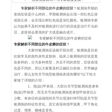
专家解析不同部位的牛皮癣的症状
？银屑病早期的
发病症状是什么样的，早期银屑病会出现一些红色丘疹
或斑丘疹，会呈现出鲜红色或是深红颜色。银屑病专家
认为如果不及时对银屑病进行治疗的话或是治疗不当的
话，皮疹就会逐渐的扩大或是融合成片。
专家解析不同部位的牛皮癣的症状
？
大家对银屑病应该都不陌生吧，银屑病是目前
比较常见的急性炎性皮肤病，临床上银屑病的症状是复
杂多样的，分为多种类型，并且不同的类型，症状表现
也是不同的，所以大家要及时正确区分疾病，尽早确诊
治疗，那么女性关节病型银屑病表现有哪些?以下给大
家做了详细的介绍：
1、指(趾)甲表现：大部分关节型银屑病患者有
指(趾)甲病变，而无关节炎的银屑病患者指甲病变仅占
少数。有炎症的远端指间关节出现顶针样凹陷是关节型
银屑病的特征性变化。其它表现有指甲脱离，甲下角化
过度、增厚、横嵴及变色。