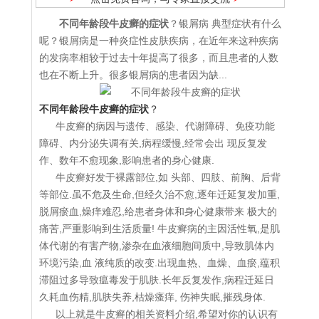
不同年龄段牛皮癣的症状
？银屑病 典型症状有什么
呢？银屑病是一种炎症性皮肤疾病，在近年来这种疾病
的发病率相较于过去十年提高了很多，而且患者的人数
也在不断上升。很多银屑病的患者因为缺...
不同年龄段牛皮癣的症状
？
牛皮癣的病因与遗传、感染、代谢障碍、免疫功能
障碍、内分泌失调有关,病程缓慢,经常会出 现反复发
作、数年不愈现象,影响患者的身心健康.
牛皮癣好发于裸露部位,如 头部、四肢、前胸、后背
等部位.虽不危及生命,但经久治不愈,逐年迁延复发加重,
脱屑瘀血,燥痒难忍,给患者身体和身心健康带来 极大的
痛苦,严重影响到生活质量! 牛皮癣病的主因活性氧,是肌
体代谢的有害产物,渗杂在血液细胞间质中,导致肌体内
环境污染,血 液纯质的改变.出现血热、血燥、血瘀,蕴积
滞阻过多导致瘟毒发于肌肤.长年反复发作,病程迁延日
久耗血伤精,肌肤失养,枯燥瘙痒, 伤神失眠,摧残身体.
以上就是牛皮癣的相关资料介绍,希望对你的认识有